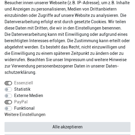
Besucher:innen unserer Webseite (z.B. IP-Adresse), um z.B. Inhalte
und Anzeigen zu personalisieren, Medien von Drittanbietern
einzubinden oder Zugriffe auf unsere Website zu analysieren. Die
Datenverarbeitung erfolgt erst durch gesetzte Cookies. Wir teilen
diese Daten mit Dritten, die wir in den Einstellungen benennen.
Die Datenverarbeitung kann mit Einwilligung oder aufgrund eines
berechtigten Interesses erfolgen. Die Zustimmung kann erteilt oder
abgelehnt werden. Es besteht das Recht, nicht einzuwilligen und
Impressum
Daten­schutz­erklärung
AGB
die Einwilligung zu einem späteren Zeitpunkt zu ändern oder zu
widerrufen. Beachten Sie unser
Impressum
und weitere Hinweise
zur Verwendung personenbezogener Daten in unserer
Daten­
Barrierefreiheitserklärung
Widerrufs­recht
schutz­erklärung
.
Essenziell
Statistik
Kontakt
Vertrag widerrufen
Externe Medien
PayPal
Funktional
* Alle Preise inkl. gesetzlichen Mehrwertsteuer zzgl.
Weitere Einstellungen
Versandkosten.
Fragen?
Versandkostenfreie Lieferung innerhalb Deutschlands.
Alle akzeptieren