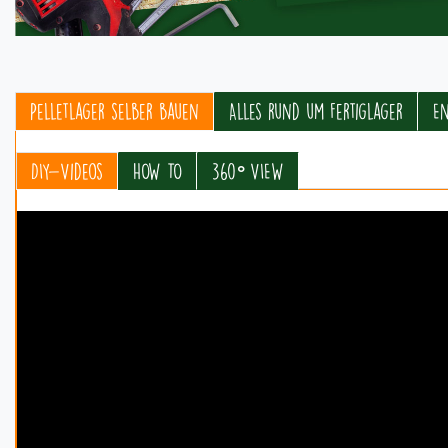
Pelletlager selber bauen
Alles rund um Fertiglager
E
DIY-Videos
HOW TO
360° VIEW