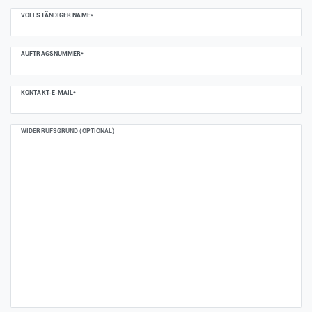
Ceres::Template.mailFormHoneypotLabel
VOLLSTÄNDIGER NAME*
AUFTRAGSNUMMER*
KONTAKT-E-MAIL*
WIDERRUFSGRUND (OPTIONAL)