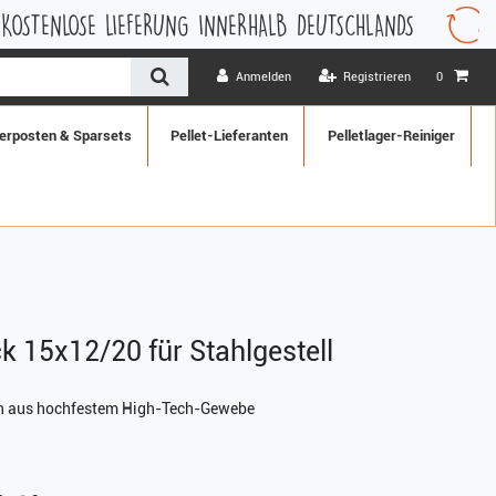
 LIEFERUNG INNERHALB DEUTSCHLANDS
1 MONAT WI
Anmelden
Registrieren
0
erposten & Sparsets
Pellet-Lieferanten
Pelletlager-Reiniger
 15x12/20 für Stahlgestell
en aus hochfestem High-Tech-Gewebe