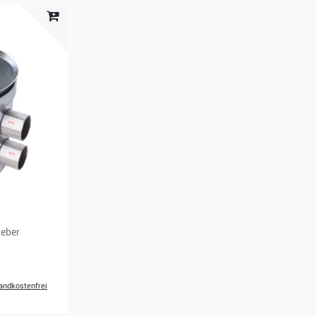
ieber
andkostenfrei