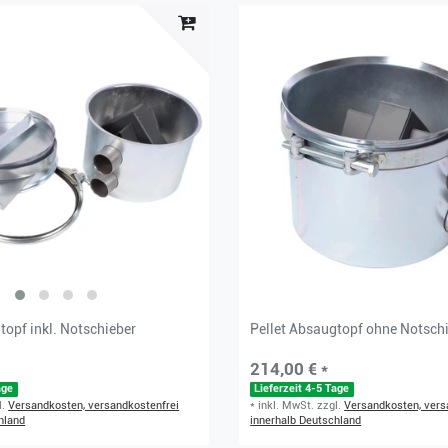
topf inkl. Notschieber
Pellet Absaugtopf ohne Notsch
214,00 € *
age
Lieferzeit 4-5 Tage
l.
Versandkosten, versandkostenfrei
*
inkl. MwSt.
zzgl.
Versandkosten, vers
hland
innerhalb Deutschland