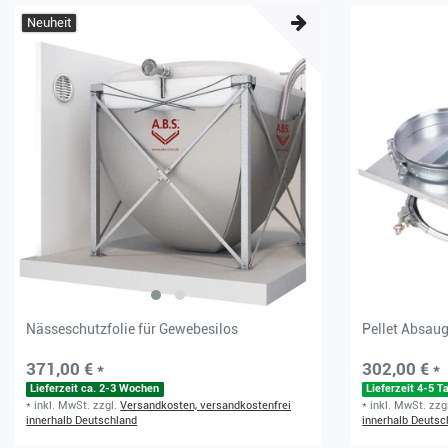
Neuheit
Nässeschutzfolie für Gewebesilos
Pellet Absaug
371,00 € *
302,00 € *
Lieferzeit ca. 2-3 Wochen
Lieferzeit 4-5 T
*
inkl. MwSt.
zzgl.
Versandkosten, versandkostenfrei
*
inkl. MwSt.
zzg
innerhalb Deutschland
innerhalb Deutsc