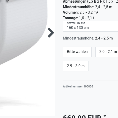
Abmessungen (L x B x H):
1,5 x 1,
Mindestraumhöhe:
2,4 - 2,5 m
Volumen:
2,5 - 3,2 m³
Tonnage:
1,6 - 2,1 t
GESTELLMASSE
Mindestraumhöhe:
2.4 - 2.5 m
Bitte wählen
2.0 - 2.1 m
2.9 - 3.0 m
Artikelnummer
106026
*