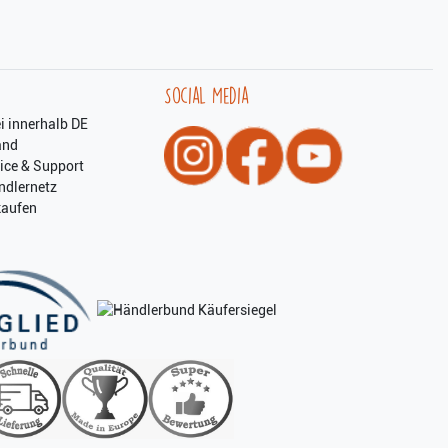
Social Media
i innerhalb DE
and
ice & Support
ndlernetz
kaufen