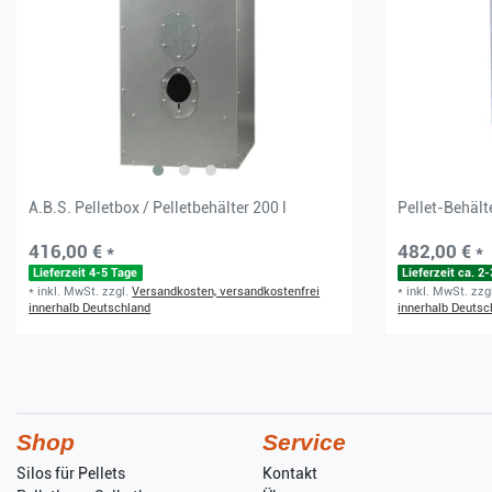
A.B.S. Pelletbox / Pelletbehälter 200 l
Pellet-Behäl
416,00 € *
482,00 € *
Lieferzeit 4-5 Tage
Lieferzeit ca. 
*
inkl. MwSt.
zzgl.
Versandkosten, versandkostenfrei
*
inkl. MwSt.
zzg
innerhalb Deutschland
innerhalb Deutsc
Shop
Service
Silos für Pellets
Kontakt