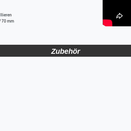
llieren
W 70 mm
Zubehör