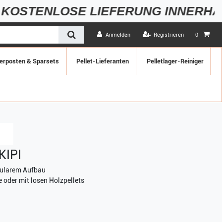
OSE LIEFERUNG INNERHALB DEUT
Anmelden
Registrieren
0
erposten & Sparsets
Pellet-Lieferanten
Pelletlager-Reiniger
KIPI
dularem Aufbau
 oder mit losen Holzpellets