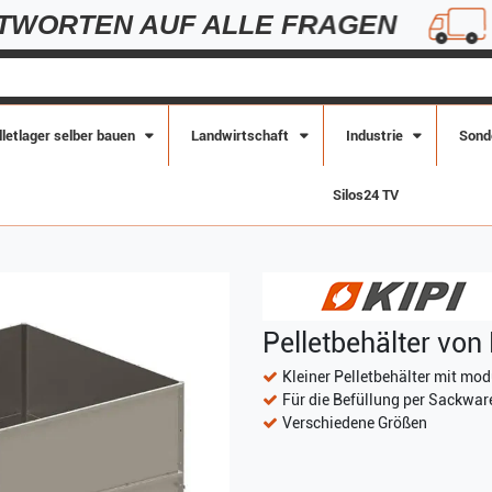
AUF ALLE FRAGEN
KOSTENL
lletlager selber bauen
Landwirtschaft
Industrie
Sond
Silos24 TV
Pelletbehälter von 
Kleiner Pelletbehälter mit mo
Für die Befüllung per Sackware
Verschiedene Größen