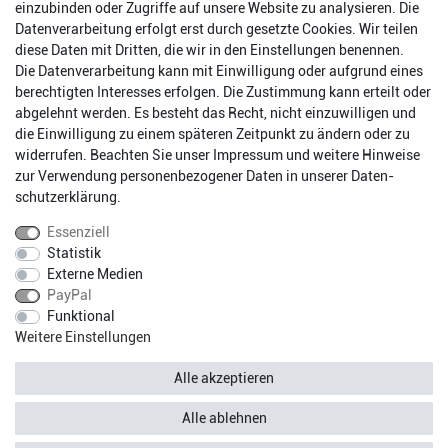
einzubinden oder Zugriffe auf unsere Website zu analysieren. Die
Datenverarbeitung erfolgt erst durch gesetzte Cookies. Wir teilen
diese Daten mit Dritten, die wir in den Einstellungen benennen.
Die Datenverarbeitung kann mit Einwilligung oder aufgrund eines
berechtigten Interesses erfolgen. Die Zustimmung kann erteilt oder
abgelehnt werden. Es besteht das Recht, nicht einzuwilligen und
Impressum
Daten­schutz­erklärung
AGB
die Einwilligung zu einem späteren Zeitpunkt zu ändern oder zu
widerrufen. Beachten Sie unser
Impressum
und weitere Hinweise
zur Verwendung personenbezogener Daten in unserer
Daten­
Barrierefreiheitserklärung
Widerrufs­recht
schutz­erklärung
.
Essenziell
Statistik
Kontakt
Vertrag widerrufen
Externe Medien
PayPal
Funktional
* Alle Preise inkl. gesetzlichen Mehrwertsteuer zzgl.
Weitere Einstellungen
Versandkosten.
Fragen?
Versandkostenfreie Lieferung innerhalb Deutschlands.
Alle akzeptieren
© Copyright 2026 silos24.com | HMO Shops GmbH | Alle Rechte
Alle ablehnen
vorbehalten.