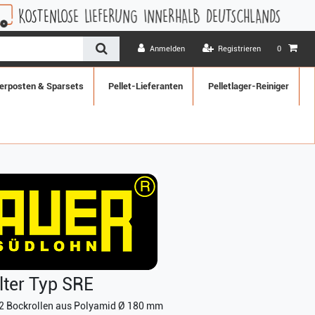
LOSE LIEFERUNG INNERHALB DEUTSCHLANDS
1 MONA
Anmelden
Registrieren
0
erposten & Sparsets
Pellet-Lieferanten
Pelletlager-Reiniger
lter Typ SRE
 2 Bockrollen aus Polyamid Ø 180 mm