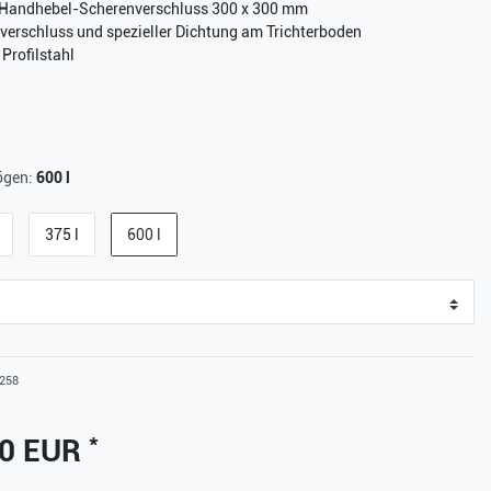
-Handhebel-Scherenverschluss 300 x 300 mm
verschluss und spezieller Dichtung am Trichterboden
Profilstahl
ögen:
600 l
375 l
600 l
258
*
00 EUR