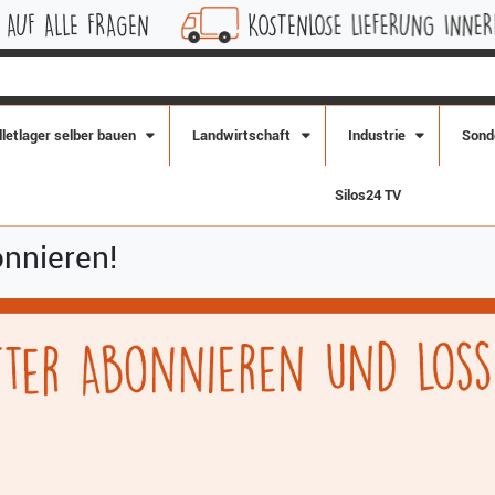
LE FRAGEN
KOSTENLOSE LIEFERUNG INNERHALB D
lletlager selber bauen
Landwirtschaft
Industrie
Sond
Silos24 TV
nnieren!