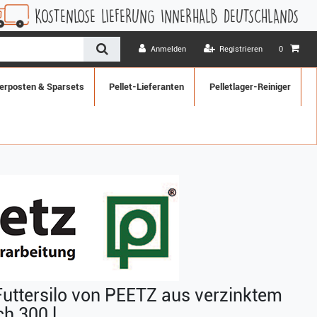
LOSE LIEFERUNG INNERHALB DEUTSCHLANDS
1 MONAT WI
Anmelden
Registrieren
0
erposten & Sparsets
Pellet-Lieferanten
Pelletlager-Reiniger
Futtersilo von PEETZ aus verzinktem
ch 300 l