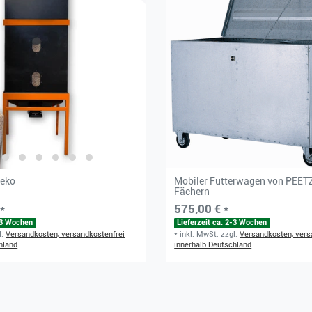
weko
Mobiler Futterwagen von PEETZ
Fächern
*
575,00 € *
2-3 Wochen
Lieferzeit ca. 2-3 Wochen
l.
Versandkosten, versandkostenfrei
*
inkl. MwSt.
zzgl.
Versandkosten, vers
hland
innerhalb Deutschland