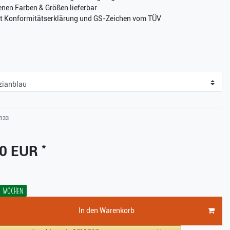
enen Farben & Größen lieferbar
it Konformitätserklärung und GS-Zeichen vom TÜV
133
*
00 EUR
-3 Wochen
In den Warenkorb