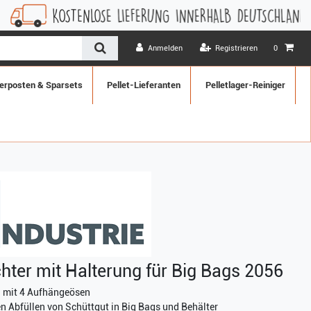
OSTENLOSE LIEFERUNG INNERHALB DEUTSCHLANDS
1 MONA
Anmelden
Registrieren
0
erposten & Sparsets
Pellet-Lieferanten
Pelletlager-Reiniger
ichter mit Halterung für Big Bags 2056
 mit 4 Aufhängeösen
n Abfüllen von Schüttgut in Big Bags und Behälter