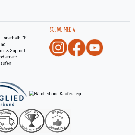
Social Media
i innerhalb DE
and
ice & Support
ndlernetz
kaufen