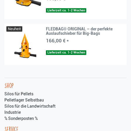
Lieferzeit ca. 1-2 Wochen
Neuheit
FLEDBAG® ORIGINAL – der perfekte
Auslaufschieber für Big-Bags
166,00 € *
Lieferzeit ca. 1-2 Wochen
Shop
Silos für Pellets
Pelletlager Selbstbau
Silos für die Landwirtschaft
Industrie
% Sonderposten %
Service