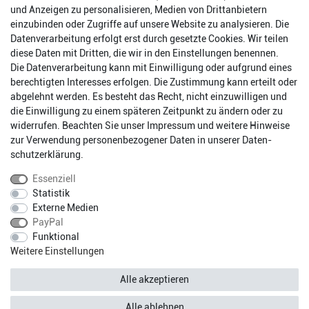
und Anzeigen zu personalisieren, Medien von Drittanbietern
einzubinden oder Zugriffe auf unsere Website zu analysieren. Die
Datenverarbeitung erfolgt erst durch gesetzte Cookies. Wir teilen
diese Daten mit Dritten, die wir in den Einstellungen benennen.
Die Datenverarbeitung kann mit Einwilligung oder aufgrund eines
berechtigten Interesses erfolgen. Die Zustimmung kann erteilt oder
abgelehnt werden. Es besteht das Recht, nicht einzuwilligen und
Impressum
Daten­schutz­erklärung
AGB
die Einwilligung zu einem späteren Zeitpunkt zu ändern oder zu
widerrufen. Beachten Sie unser
Impressum
und weitere Hinweise
zur Verwendung personenbezogener Daten in unserer
Daten­
Barrierefreiheitserklärung
Widerrufs­recht
schutz­erklärung
.
Essenziell
Statistik
Kontakt
Vertrag widerrufen
Externe Medien
PayPal
Funktional
* Alle Preise inkl. gesetzlichen Mehrwertsteuer zzgl.
Weitere Einstellungen
Versandkosten.
Fragen?
Versandkostenfreie Lieferung innerhalb Deutschlands.
Alle akzeptieren
© Copyright 2026 silos24.com | HMO Shops GmbH | Alle Rechte
Alle ablehnen