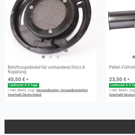
Belüftungsdeckel für vorhandene Storz A
Pellet-Füllro
Kupplung
45,50 € *
23,50 € *
Lieferzeit 4-5 Tage
Lieferzeit 4-5 T
*
inkl. MwSt.
zzgl.
Versandkosten, versandkostenfrei
*
inkl. MwSt.
zzg
innerhalb Deutschland
innerhalb Deutsc