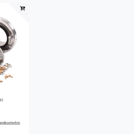
kl.
andkostenfrei