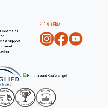
Social Media
i innerhalb DE
and
ice & Support
ndlernetz
kaufen