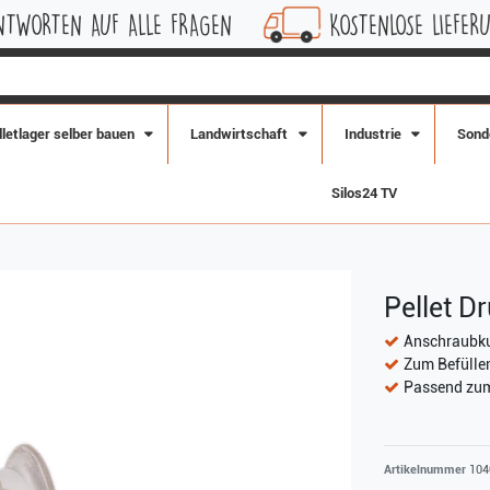
F ALLE FRAGEN
KOSTENLOSE LIEFERUNG INNERHA
lletlager selber bauen
Landwirtschaft
Industrie
Sond
Silos24 TV
Pellet D
Anschraubku
Zum Befülle
Passend zum
Artikelnummer
104