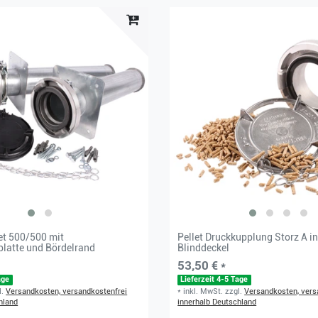
set 500/500 mit
Pellet Druckkupplung Storz A in
latte und Bördelrand
Blinddeckel
53,50 € *
age
Lieferzeit 4-5 Tage
l.
Versandkosten, versandkostenfrei
*
inkl. MwSt.
zzgl.
Versandkosten, vers
hland
innerhalb Deutschland