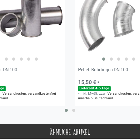
hr DN 100
Pellet-Rohrbogen DN 100
15,50 € *
age
Lieferzeit 4-5 Tage
l.
Versandkosten, versandkostenfrei
*
inkl. MwSt.
zzgl.
Versandkosten, vers
hland
innerhalb Deutschland
Ähnliche Artikel