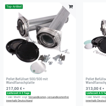
Top-Artikel
Pellet Befüllset 500/500 mit
Pellet Befüll
Wandflanschplatte
Wandflanschp
217,00 € *
313,00 € *
Lieferzeit 4-5 Tage
Lieferzeit 4-5 T
*
inkl. MwSt.
zzgl.
Versandkosten, versandkostenfrei
*
inkl. MwSt.
zzg
innerhalb Deutschland
innerhalb Deutsc