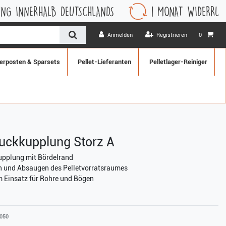
LB DEUTSCHLANDS
1 MONAT WIDERRUFSRECHT
Anmelden
Registrieren
0
erposten & Sparsets
Pellet-Lieferanten
Pelletlager-Reiniger
ruckkupplung Storz A
pplung mit Bördelrand
n und Absaugen des Pelletvorratsraumes
 Einsatz für Rohre und Bögen
050