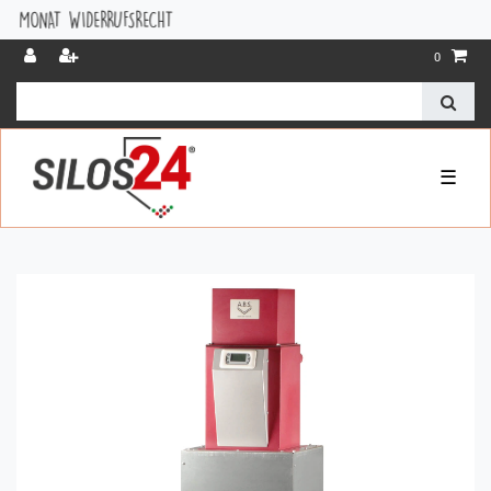
WIDERRUFSRECHT
0
☰