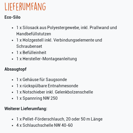
Lieferumfang
Eco-Silo
1 x Silosack aus Polyestergewebe, inkl. Prallwand und
Handbefüllstutzen
1 x Holzgestell inkl. Verbindungselemente und
Schraubenset
1 x Befülleinheit
1 x Hersteller-Montageanleitung
Absaugtopf
1 x Gehäuse für Saugsonde
1 x rückspülbare Entnahmesonde
1 x Notschieber inkl. Gelenkbolzenschelle
1 x Spannring NW 250
Weiterer Lieferumfang:
1 x Pellet-Förderschlauch, 20 oder 50 m Länge
4 x Schlauchschelle NW 40-60