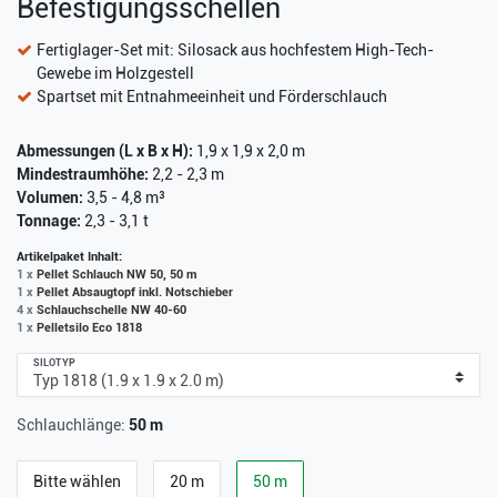
Befestigungsschellen
Fertiglager-Set mit: Silosack aus hochfestem High-Tech-
Gewebe im Holzgestell
Spartset mit Entnahmeeinheit und Förderschlauch
Abmessungen (L x B x H):
1,9 x 1,9 x 2,0 m
Mindestraumhöhe:
2,2 - 2,3 m
Volumen:
3,5 - 4,8 m³
Tonnage:
2,3 - 3,1 t
Artikelpaket Inhalt:
1 x
Pellet Schlauch NW 50, 50 m
1 x
Pellet Absaugtopf inkl. Notschieber
4 x
Schlauchschelle NW 40-60
1 x
Pelletsilo Eco 1818
SILOTYP
Schlauchlänge:
50 m
Bitte wählen
20 m
50 m