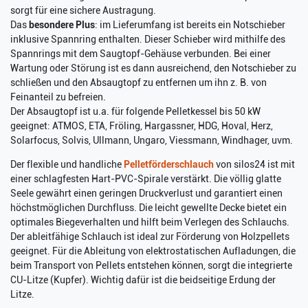
sorgt für eine sichere Austragung.
Das
besondere Plus
: im Lieferumfang ist bereits ein Notschieber
inklusive Spannring enthalten. Dieser Schieber wird mithilfe des
Spannrings mit dem Saugtopf-Gehäuse verbunden. Bei einer
Wartung oder Störung ist es dann ausreichend, den Notschieber zu
schließen und den Absaugtopf zu entfernen um ihn z. B. von
Feinanteil zu befreien.
Der Absaugtopf ist u.a. für folgende Pelletkessel bis 50 kW
geeignet: ATMOS, ETA, Fröling, Hargassner, HDG, Hoval, Herz,
Solarfocus, Solvis, Ullmann, Ungaro, Viessmann, Windhager, uvm.
Der flexible und handliche
Pelletförderschlauch
von silos24 ist mit
einer schlagfesten Hart-PVC-Spirale verstärkt. Die völlig glatte
Seele gewährt einen geringen Druckverlust und garantiert einen
höchstmöglichen Durchfluss. Die leicht gewellte Decke bietet ein
optimales Biegeverhalten und hilft beim Verlegen des Schlauchs.
Der ableitfähige Schlauch ist ideal zur Förderung von Holzpellets
geeignet. Für die Ableitung von elektrostatischen Aufladungen, die
beim Transport von Pellets entstehen können, sorgt die integrierte
CU-Litze (Kupfer). Wichtig dafür ist die beidseitige Erdung der
Litze.