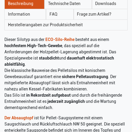
Beschreibung
Technische Daten
Downloads
Information
FAQ
Frage zum Artikel?
Herstellerangaben zur Produktsicherheit
Dieser Silotyp aus der
ECO-Silo-Reihe
besteht aus einem
hochfestem High-Tech-Gewebe
, das speziell auf die
Anforderungen der Holzpellet-Lagerung abgestimmt ist. Das
Spezialgewebe ist
staubdicht
und
dauerhaft elektrostatisch
ableitfähig
.
Die klassische Bauweise des Pelletsilos mit konischem
Gewebeauslauf garantiert eine
sichere Pelletaustragung
. Der
mitgelieferte Absaugtopf lässt sich als Entnahmeeinheit mit
nahezu allen Kessel-Fabrikaten kombinieren.
Das Silo ist
in Rekordzeit aufgebaut
und durch die freihängende
Entnahmeeinheit ist es
jederzeit zugänglich
und die Wartung
dementsprechend einfach.
Der Absaugtopf
ist für Pellet-Saugsysteme mit einem
Saugschlauch und Rückluftschlauch NW 50 geeignet. Die speziell
entwickelte Saugsonde befindet sich im Inneren des Topfes und