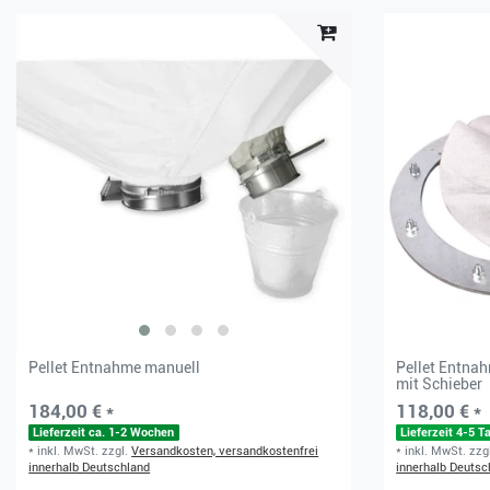
Pellet Entnahme manuell
Pellet Entna
mit Schieber
184,00 € *
118,00 € *
Lieferzeit ca. 1-2 Wochen
Lieferzeit 4-5 T
*
inkl. MwSt.
zzgl.
Versandkosten, versandkostenfrei
*
inkl. MwSt.
zzg
innerhalb Deutschland
innerhalb Deutsc