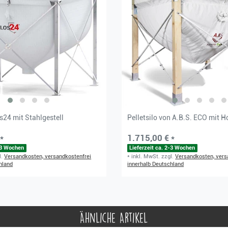
os24 mit Stahlgestell
Pelletsilo von A.B.S. ECO mit H
*
1.715,00 € *
2-3 Wochen
Lieferzeit ca. 2-3 Wochen
l.
Versandkosten, versandkostenfrei
*
inkl. MwSt.
zzgl.
Versandkosten, vers
hland
innerhalb Deutschland
Ähnliche Artikel