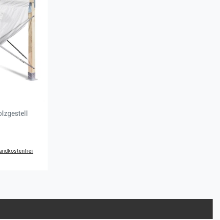
olzgestell
andkostenfrei