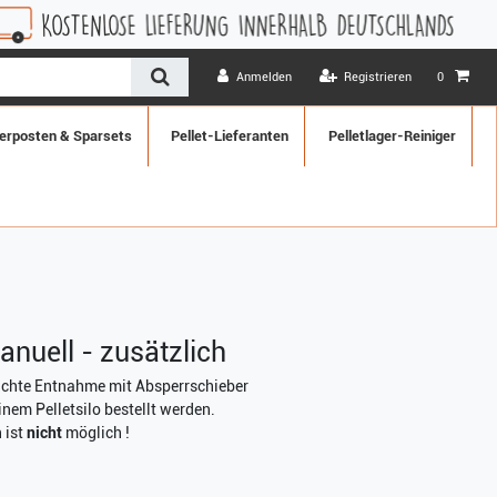
 LIEFERUNG INNERHALB DEUTSCHLANDS
1 MONAT WIDERR
Anmelden
Registrieren
0
erposten & Sparsets
Pellet-Lieferanten
Pelletlager-Reiniger
nuell - zusätzlich
achte Entnahme mit Absperrschieber
inem Pelletsilo bestellt werden.
 ist
nicht
möglich !