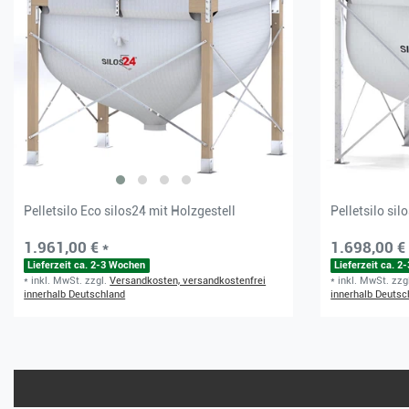
Pelletsilo Eco silos24 mit Holzgestell
Pelletsilo sil
1.961,00 € *
1.698,00 € 
Lieferzeit ca. 2-3 Wochen
Lieferzeit ca. 
*
inkl. MwSt.
zzgl.
Versandkosten, versandkostenfrei
*
inkl. MwSt.
zzg
innerhalb Deutschland
innerhalb Deutsc