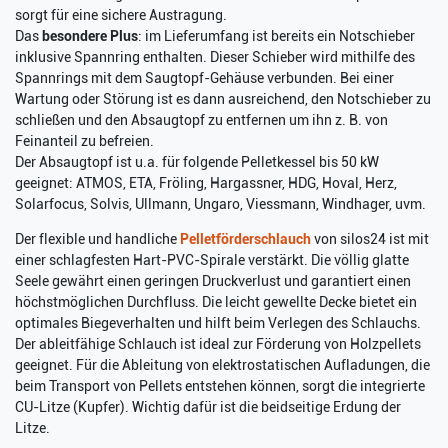
sorgt für eine sichere Austragung.
Das
besondere Plus
: im Lieferumfang ist bereits ein Notschieber
inklusive Spannring enthalten. Dieser Schieber wird mithilfe des
Spannrings mit dem Saugtopf-Gehäuse verbunden. Bei einer
Wartung oder Störung ist es dann ausreichend, den Notschieber zu
schließen und den Absaugtopf zu entfernen um ihn z. B. von
Feinanteil zu befreien.
Der Absaugtopf ist u.a. für folgende Pelletkessel bis 50 kW
geeignet: ATMOS, ETA, Fröling, Hargassner, HDG, Hoval, Herz,
Solarfocus, Solvis, Ullmann, Ungaro, Viessmann, Windhager, uvm.
Der flexible und handliche
Pelletförderschlauch
von silos24 ist mit
einer schlagfesten Hart-PVC-Spirale verstärkt. Die völlig glatte
Seele gewährt einen geringen Druckverlust und garantiert einen
höchstmöglichen Durchfluss. Die leicht gewellte Decke bietet ein
optimales Biegeverhalten und hilft beim Verlegen des Schlauchs.
Der ableitfähige Schlauch ist ideal zur Förderung von Holzpellets
geeignet. Für die Ableitung von elektrostatischen Aufladungen, die
beim Transport von Pellets entstehen können, sorgt die integrierte
CU-Litze (Kupfer). Wichtig dafür ist die beidseitige Erdung der
Litze.