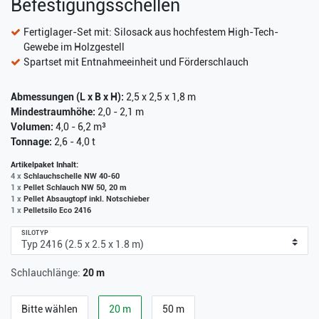
Befestigungsschellen
Fertiglager-Set mit: Silosack aus hochfestem High-Tech-
Gewebe im Holzgestell
Spartset mit Entnahmeeinheit und Förderschlauch
Abmessungen (L x B x H):
2,5 x 2,5 x 1,8 m
Mindestraumhöhe:
2,0 - 2,1 m
Volumen:
4,0 - 6,2 m³
Tonnage:
2,6 - 4,0 t
Artikelpaket Inhalt:
4 x
Schlauchschelle NW 40-60
1 x
Pellet Schlauch NW 50, 20 m
1 x
Pellet Absaugtopf inkl. Notschieber
1 x
Pelletsilo Eco 2416
SILOTYP
Schlauchlänge:
20 m
Bitte wählen
20 m
50 m