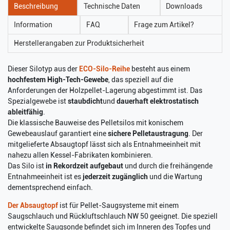
Beschreibung
Technische Daten
Downloads
Information
FAQ
Frage zum Artikel?
Herstellerangaben zur Produktsicherheit
Dieser Silotyp aus der
ECO-Silo-Reihe
besteht aus einem
hochfestem High-Tech-Gewebe
, das speziell auf die
Anforderungen der Holzpellet-Lagerung abgestimmt ist. Das
Spezialgewebe ist
staubdicht
und
dauerhaft elektrostatisch
ableitfähig
.
Die klassische Bauweise des Pelletsilos mit konischem
Gewebeauslauf garantiert eine
sichere Pelletaustragung
. Der
mitgelieferte Absaugtopf lässt sich als Entnahmeeinheit mit
nahezu allen Kessel-Fabrikaten kombinieren.
Das Silo ist
in Rekordzeit aufgebaut
und durch die freihängende
Entnahmeeinheit ist es
jederzeit zugänglich
und die Wartung
dementsprechend einfach.
Der Absaugtopf
ist für Pellet-Saugsysteme mit einem
Saugschlauch und Rückluftschlauch NW 50 geeignet. Die speziell
entwickelte Saugsonde befindet sich im Inneren des Topfes und