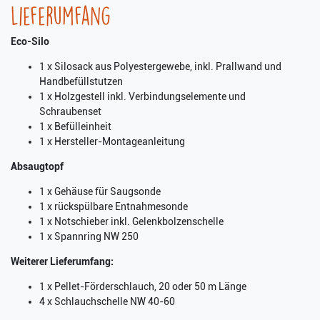
Lieferumfang
Eco-Silo
1 x Silosack aus Polyestergewebe, inkl. Prallwand und
Handbefüllstutzen
1 x Holzgestell inkl. Verbindungselemente und
Schraubenset
1 x Befülleinheit
1 x Hersteller-Montageanleitung
Absaugtopf
1 x Gehäuse für Saugsonde
1 x rückspülbare Entnahmesonde
1 x Notschieber inkl. Gelenkbolzenschelle
1 x Spannring NW 250
Weiterer Lieferumfang:
1 x Pellet-Förderschlauch, 20 oder 50 m Länge
4 x Schlauchschelle NW 40-60