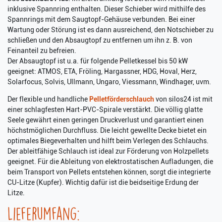
inklusive Spannring enthalten. Dieser Schieber wird mithilfe des
Spannrings mit dem Saugtopf-Gehäuse verbunden. Bei einer
Wartung oder Störung ist es dann ausreichend, den Notschieber zu
schließen und den Absaugtopf zu entfernen um ihn z. B. von
Feinanteil zu befreien.
Der Absaugtopf ist u.a. für folgende Pelletkessel bis 50 kW
geeignet: ATMOS, ETA, Fröling, Hargassner, HDG, Hoval, Herz,
Solarfocus, Solvis, Ullmann, Ungaro, Viessmann, Windhager, uvm.
Der flexible und handliche
Pelletförderschlauch
von silos24 ist mit
einer schlagfesten Hart-PVC-Spirale verstärkt. Die völlig glatte
Seele gewährt einen geringen Druckverlust und garantiert einen
höchstmöglichen Durchfluss. Die leicht gewellte Decke bietet ein
optimales Biegeverhalten und hilft beim Verlegen des Schlauchs.
Der ableitfähige Schlauch ist ideal zur Förderung von Holzpellets
geeignet. Für die Ableitung von elektrostatischen Aufladungen, die
beim Transport von Pellets entstehen können, sorgt die integrierte
CU-Litze (Kupfer). Wichtig dafür ist die beidseitige Erdung der
Litze.
Lieferumfang: