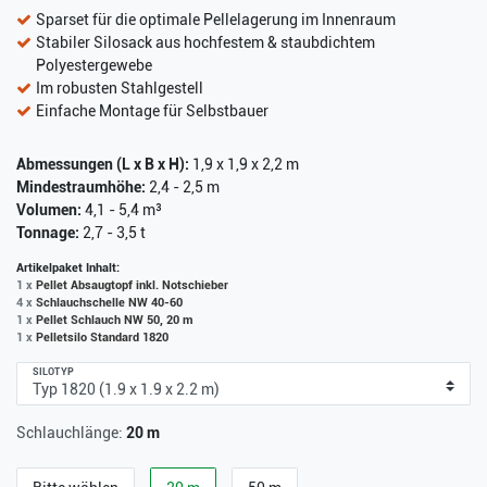
Sparset für die optimale Pellelagerung im Innenraum
Stabiler Silosack aus hochfestem & staubdichtem
Polyestergewebe
Im robusten Stahlgestell
Einfache Montage für Selbstbauer
Abmessungen (L x B x H):
1,9 x 1,9 x 2,2 m
Mindestraumhöhe:
2,4 - 2,5 m
Volumen:
4,1 - 5,4 m³
Tonnage:
2,7 - 3,5 t
Artikelpaket Inhalt:
1 x
Pellet Absaugtopf inkl. Notschieber
4 x
Schlauchschelle NW 40-60
1 x
Pellet Schlauch NW 50, 20 m
1 x
Pelletsilo Standard 1820
SILOTYP
Schlauchlänge:
20 m