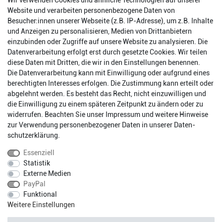
Wir verwenden Cookies und ähnliche Technologien auf unserer
Website und verarbeiten personenbezogene Daten von
Besucher:innen unserer Webseite (z.B. IP-Adresse), um z.B. Inhalte
und Anzeigen zu personalisieren, Medien von Drittanbietern
einzubinden oder Zugriffe auf unsere Website zu analysieren. Die
Datenverarbeitung erfolgt erst durch gesetzte Cookies. Wir teilen
diese Daten mit Dritten, die wir in den Einstellungen benennen.
Die Datenverarbeitung kann mit Einwilligung oder aufgrund eines
berechtigten Interesses erfolgen. Die Zustimmung kann erteilt oder
abgelehnt werden. Es besteht das Recht, nicht einzuwilligen und
Impressum
Daten­schutz­erklärung
AGB
die Einwilligung zu einem späteren Zeitpunkt zu ändern oder zu
widerrufen. Beachten Sie unser
Impressum
und weitere Hinweise
zur Verwendung personenbezogener Daten in unserer
Daten­
Barrierefreiheitserklärung
Widerrufs­recht
schutz­erklärung
.
Essenziell
Statistik
Kontakt
Vertrag widerrufen
Externe Medien
PayPal
Funktional
* Alle Preise inkl. gesetzlichen Mehrwertsteuer zzgl.
Weitere Einstellungen
Versandkosten.
Fragen?
Versandkostenfreie Lieferung innerhalb Deutschlands.