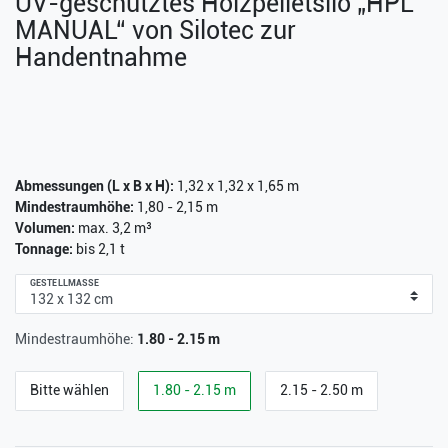
UV-geschütztes Holzpelletsilo „HPL
MANUAL“ von Silotec zur
Handentnahme
Abmessungen (L x B x H):
1,32 x 1,32 x 1,65 m
Mindestraumhöhe:
1,80 - 2,15 m
Volumen:
max. 3,2 m³
Tonnage:
bis 2,1 t
GESTELLMASSE
Mindestraumhöhe:
1.80 - 2.15 m
Bitte wählen
1.80 - 2.15 m
2.15 - 2.50 m