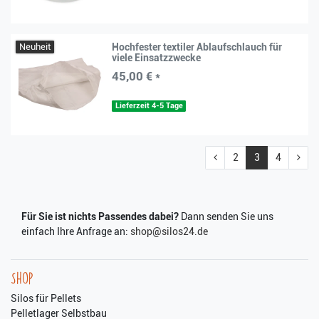
Neuheit
Hochfester textiler Ablaufschlauch für
viele Einsatzzwecke
45,00 € *
Lieferzeit 4-5 Tage
2
3
4
Für Sie ist nichts Passendes dabei?
Dann senden Sie uns
einfach Ihre Anfrage an:
shop@silos24.de
Shop
Silos für Pellets
Pelletlager Selbstbau