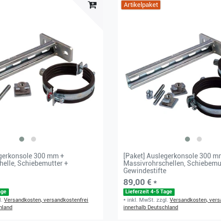
Artikelpaket
egerkonsole 300 mm +
[Paket] Auslegerkonsole 300 m
elle, Schiebemutter +
Massivrohrschellen, Schiebemu
Gewindestifte
89,00 € *
age
Lieferzeit 4-5 Tage
l.
Versandkosten, versandkostenfrei
*
inkl. MwSt.
zzgl.
Versandkosten, vers
hland
innerhalb Deutschland