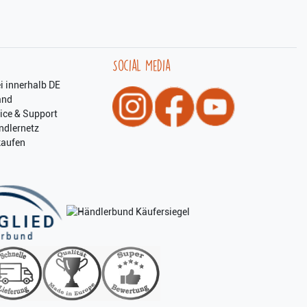
Social Media
i innerhalb DE
and
ice & Support
ndlernetz
kaufen