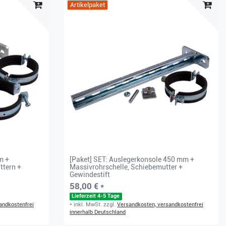
Artikelpaket
m +
[Paket] SET: Auslegerkonsole 450 mm +
ttern +
Massivrohrschelle, Schiebemutter +
Gewindestift
58,00 € *
Lieferzeit 4-5 Tage
andkostenfrei
*
inkl. MwSt.
zzgl.
Versandkosten, versandkostenfrei
innerhalb Deutschland