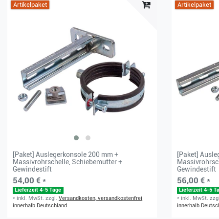
Artikelpaket
Artikelpaket
[Paket] Auslegerkonsole 200 mm +
[Paket] Ausl
Massivrohrschelle, Schiebemutter +
Massivrohrsch
Gewindestift
Gewindestift
54,00 € *
56,00 € *
Lieferzeit 4-5 Tage
Lieferzeit 4-5 T
*
inkl. MwSt.
zzgl.
Versandkosten, versandkostenfrei
*
inkl. MwSt.
zzg
innerhalb Deutschland
innerhalb Deutsc