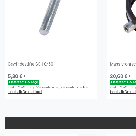
Gewindestifte GS 10/60
Massivrohrs
5,30 € *
20,60 € *
Lieferzeit 4-5 Tage
Lieferzeit 4-5 T
*
inkl. MwSt.
zzgl.
Versandkosten, versandkostenfrei
*
inkl. MwSt.
zzg
innerhalb Deutschland
innerhalb Deutsc