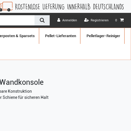
NLOSE LIEFERUNG INNERHALB DEUTSCHLANDS
1 MONAT W
Anmelden
Registrieren
0
erposten & Sparsets
Pellet-Lieferanten
Pelletlager-Reiniger
/ Wandkonsole
bare Konstruktion
 Schiene für sicheren Halt