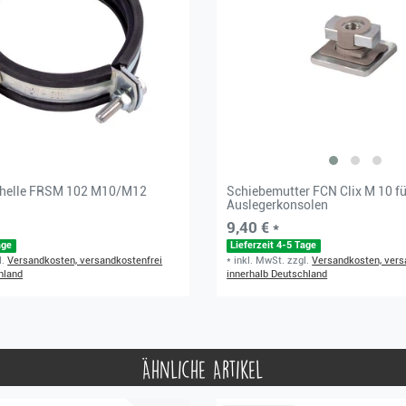
chelle FRSM 102 M10/M12
Schiebemutter FCN Clix M 10 fü
Auslegerkonsolen
9,40 € *
age
Lieferzeit 4-5 Tage
l.
Versandkosten, versandkostenfrei
*
inkl. MwSt.
zzgl.
Versandkosten, vers
hland
innerhalb Deutschland
Ähnliche Artikel