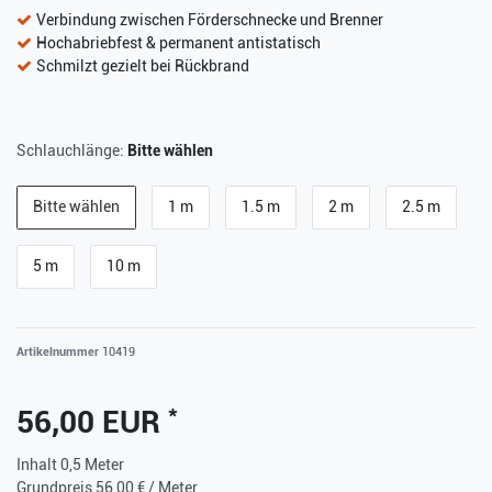
Verbindung zwischen Förderschnecke und Brenner
Hochabriebfest & permanent antistatisch
Schmilzt gezielt bei Rückbrand
Schlauchlänge:
Bitte wählen
Bitte wählen
1 m
1.5 m
2 m
2.5 m
5 m
10 m
Artikelnummer
10419
*
56,00 EUR
Inhalt
0,5
Meter
Grundpreis
56,00 € / Meter