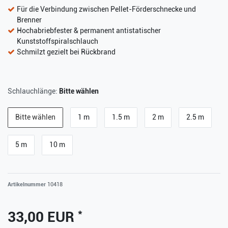
Für die Verbindung zwischen Pellet-Förderschnecke und
Brenner
Hochabriebfester & permanent antistatischer
Kunststoffspiralschlauch
Schmilzt gezielt bei Rückbrand
Schlauchlänge:
Bitte wählen
Bitte wählen
1 m
1.5 m
2 m
2.5 m
5 m
10 m
Artikelnummer
10418
*
33,00 EUR