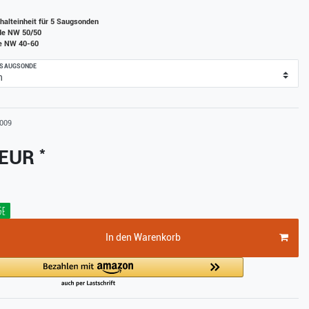
alteinheit für 5 Saugsonden
de NW 50/50
e NW 40-60
 SAUGSONDE
009
*
 EUR
ge
In den Warenkorb