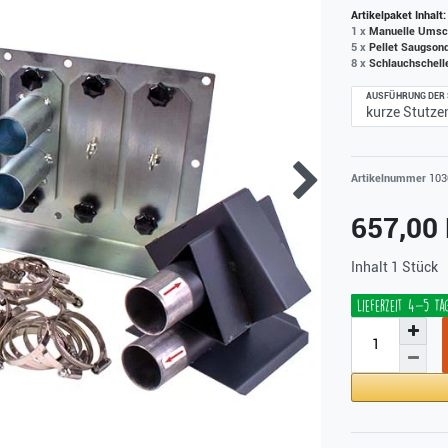
Artikelpaket Inhalt:
1 x
Manuelle Umsch
5 x
Pellet Saugson
8 x
Schlauchschell
AUSFÜHRUNG DER
Artikelnummer
103
657,00
Inhalt
1
Stück
Lieferzeit 4-5 Ta