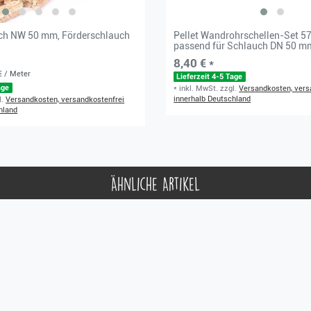
uch NW 50 mm, Förderschlauch
Pellet Wandrohrschellen-Set 5
passend für Schlauch DN 50 m
8,40 € *
€ / Meter
Lieferzeit 4-5 Tage
age
*
inkl. MwSt.
zzgl.
Versandkosten, vers
innerhalb Deutschland
l.
Versandkosten, versandkostenfrei
hland
Ähnliche Artikel