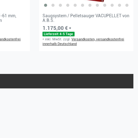
7-61 mm,
Saugsystem / Pelletsauger VACUPELLET von
m
A.B.S.
1.175,00 € *
Lieferzeit 4-5 Tage
andkostenfrei
*
inkl. MwSt.
zzgl.
Versandkosten, versandkostenfrei
innerhalb Deutschland