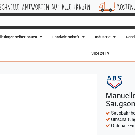
TEN AUF ALLE FRAGEN
KOSTENLOSE LIEFERUNG 
lletlager selber bauen
Landwirtschaft
Industrie
Sond
Silos24 TV
Manuelle
Saugso
Saugbahnhof
Umschaltung
Optimale Ent