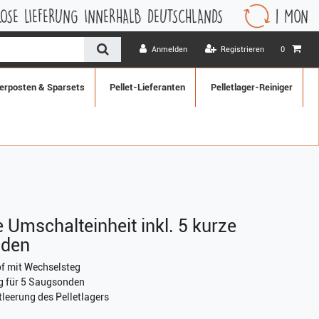
INNERHALB DEUTSCHLANDS
1 MONAT WIDERRUFSRECH
Anmelden
Registrieren
0
erposten & Sparsets
Pellet-Lieferanten
Pelletlager-Reiniger
 Umschalteinheit inkl. 5 kurze
nden
 mit Wechselsteg
 für 5 Saugsonden
leerung des Pelletlagers