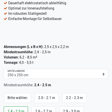
Dauerhaft elektrostatisch ableitfähig
Optimal zur Innenaufstellung
Im robusten Stahlgestell
Einfache Montage für Selbstbauer
Abmessungen (L x B x H):
2,5 x 2,5 x 2,2 m
Mindestraumhöhe:
2,4 - 2,5 m
Volumen:
6,2 - 8,5 m³
Tonnage:
4,0 - 5,5 t
GESTELLMASSE
Mindestraumhöhe:
2.4 - 2.5 m
Bitte wählen
2.0 - 2.1 m
2.2 - 2.3 m
2.4 - 2.5 m
2.6 - 2.7 m
2.9 - 3.0 m