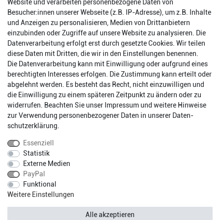
Website und verarbeiten personenbezogene Daten von
Besucher:innen unserer Webseite (z.B. IP-Adresse), um z.B. Inhalte
und Anzeigen zu personalisieren, Medien von Drittanbietern
einzubinden oder Zugriffe auf unsere Website zu analysieren. Die
Datenverarbeitung erfolgt erst durch gesetzte Cookies. Wir teilen
diese Daten mit Dritten, die wir in den Einstellungen benennen.
Die Datenverarbeitung kann mit Einwilligung oder aufgrund eines
berechtigten Interesses erfolgen. Die Zustimmung kann erteilt oder
abgelehnt werden. Es besteht das Recht, nicht einzuwilligen und
Impressum
Daten­schutz­erklärung
AGB
die Einwilligung zu einem späteren Zeitpunkt zu ändern oder zu
widerrufen. Beachten Sie unser
Impressum
und weitere Hinweise
zur Verwendung personenbezogener Daten in unserer
Daten­
Barrierefreiheitserklärung
Widerrufs­recht
schutz­erklärung
.
Essenziell
Statistik
Kontakt
Vertrag widerrufen
Externe Medien
PayPal
Funktional
* Alle Preise inkl. gesetzlichen Mehrwertsteuer zzgl.
Weitere Einstellungen
Versandkosten.
Fragen?
Versandkostenfreie Lieferung innerhalb Deutschlands.
Alle akzeptieren