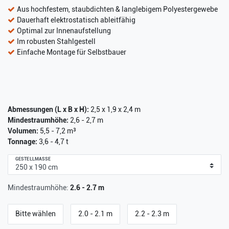
Aus hochfestem, staubdichten & langlebigem Polyestergewebe
Dauerhaft elektrostatisch ableitfähig
Optimal zur Innenaufstellung
Im robusten Stahlgestell
Einfache Montage für Selbstbauer
Abmessungen (L x B x H):
2,5 x 1,9 x 2,4 m
Mindestraumhöhe:
2,6 - 2,7 m
Volumen:
5,5 - 7,2 m³
Tonnage:
3,6 - 4,7 t
GESTELLMASSE
Mindestraumhöhe:
2.6 - 2.7 m
Bitte wählen
2.0 - 2.1 m
2.2 - 2.3 m