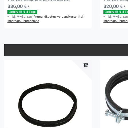
336,00 € *
320,00 € *
Lieferzeit 4-5 Tage
Lieferzeit 4-5 T
*
inkl. MwSt.
zzgl.
Versandkosten, versandkostenfrei
*
inkl. MwSt.
zzg
innerhalb Deutschland
innerhalb Deutsc