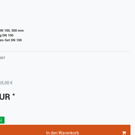
 DN 100, 500 mm
ng DN 100
en-Set DN 100
007
55,00 €
*
EUR
ge
In den Warenkorb