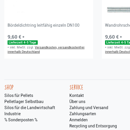
Bördeldichtring leitfähig einzeln DN100
Wandrohrsche
9,60 € *
9,60 € *
Lieferzeit 4-5 Tage
Lieferzeit 4-5 T
*
inkl. MwSt.
zzgl.
Versandkosten, versandkostenfrei
*
inkl. MwSt.
zzg
innerhalb Deutschland
innerhalb Deutsc
Shop
Service
Silos für Pellets
Kontakt
Pelletlager Selbstbau
Über uns
Silos für die Landwirtschaft
Zahlung und Versand
Industrie
Zahlungsarten
% Sonderposten %
Anmelden
Recycling und Entsorgung