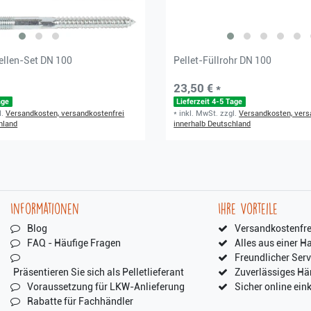
llen-Set DN 100
Pellet-Füllrohr DN 100
23,50 € *
age
Lieferzeit 4-5 Tage
l.
Versandkosten, versandkostenfrei
*
inkl. MwSt.
zzgl.
Versandkosten, vers
hland
innerhalb Deutschland
Informationen
Ihre Vorteile
Blog
Versandkostenfre
FAQ - Häufige Fragen
Alles aus einer H
Freundlicher Serv
Präsentieren Sie sich als Pelletlieferant
Zuverlässiges Hä
Voraussetzung für LKW-Anlieferung
Sicher online ein
Rabatte für Fachhändler