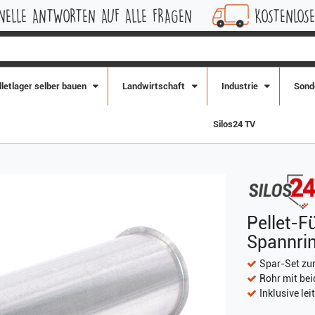
EN AUF ALLE FRAGEN
KOSTENLOSE LIEFERUNG IN
lletlager selber bauen
Landwirtschaft
Industrie
Sond
Silos24 TV
Pellet-F
Spannrin
Spar-Set zur
Rohr mit bei
Inklusive le