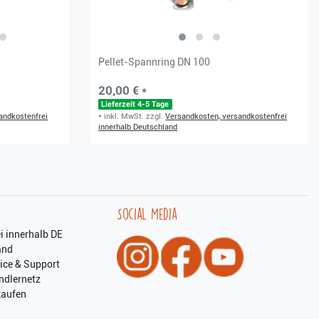
Pellet-Spannring DN 100
20,00 € *
Lieferzeit 4-5 Tage
andkostenfrei
*
inkl. MwSt.
zzgl.
Versandkosten, versandkostenfrei
innerhalb Deutschland
Social Media
i innerhalb DE
and
ice & Support
ndlernetz
kaufen