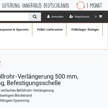
NERHALB DEUTSCHLANDS
1 MONAT WIDERRUFSRECHT
Anmelden
Registrieren
0
erposten & Sparsets
Pellet-Lieferanten
Pelletlager-Reiniger
üllrohr-Verlängerung 500 mm,
g, Befestigungsschelle
 einfachen Befüllrohr-Verlängerung
dseitigem Bördelrand
itfähigem Spannring