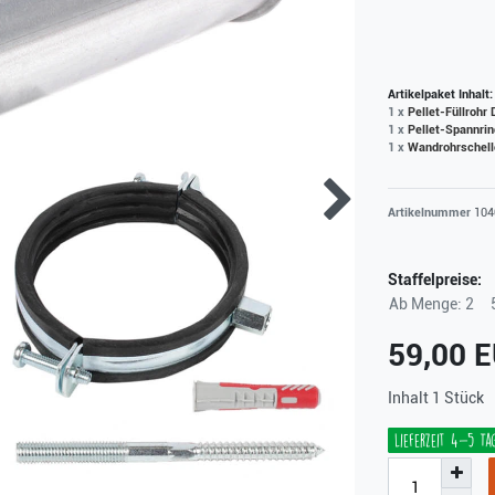
Artikelpaket Inhalt:
1 x
Pellet-Füllrohr
1 x
Pellet-Spannri
1 x
Wandrohrschell
Artikelnummer
104
Staffelpreise:
Ab Menge: 2
59,00 
Inhalt
1
Stück
Lieferzeit 4-5 Ta