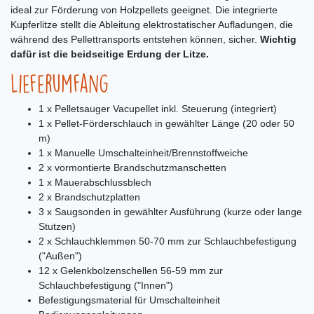
ideal zur Förderung von Holzpellets geeignet. Die integrierte
Kupferlitze stellt die Ableitung elektrostatischer Aufladungen, die
während des Pellettransports entstehen können, sicher.
Wichtig
dafür ist die beidseitige Erdung der Litze.
Lieferumfang
1 x Pelletsauger Vacupellet inkl. Steuerung (integriert)
1 x Pellet-Förderschlauch in gewählter Länge (20 oder 50
m)
1 x Manuelle Umschalteinheit/Brennstoffweiche
2 x vormontierte Brandschutzmanschetten
1 x Mauerabschlussblech
2 x Brandschutzplatten
3 x Saugsonden in gewählter Ausführung (kurze oder lange
Stutzen)
2 x Schlauchklemmen 50-70 mm zur Schlauchbefestigung
("Außen")
12 x Gelenkbolzenschellen 56-59 mm zur
Schlauchbefestigung ("Innen")
Befestigungsmaterial für Umschalteinheit