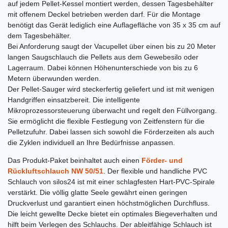
auf jedem Pellet-Kessel montiert werden, dessen Tagesbehälter
mit offenem Deckel betrieben werden darf. Für die Montage
benötigt das Gerät lediglich eine Auflagefläche von 35 x 35 cm auf
dem Tagesbehälter.
Bei Anforderung saugt der Vacupellet über einen bis zu 20 Meter
langen Saugschlauch die Pellets aus dem Gewebesilo oder
Lagerraum. Dabei können Höhenunterschiede von bis zu 6
Metern überwunden werden.
Der Pellet-Sauger wird steckerfertig geliefert und ist mit wenigen
Handgriffen einsatzbereit. Die intelligente
Mikroprozessorsteuerung überwacht und regelt den Füllvorgang.
Sie ermöglicht die flexible Festlegung von Zeitfenstern für die
Pelletzufuhr. Dabei lassen sich sowohl die Förderzeiten als auch
die Zyklen individuell an Ihre Bedürfnisse anpassen.
Das Produkt-Paket beinhaltet auch einen
Förder- und
Rückluftschlauch NW 50/51
. Der flexible und handliche PVC
Schlauch von silos24 ist mit einer schlagfesten Hart-PVC-Spirale
verstärkt. Die völlig glatte Seele gewährt einen geringen
Druckverlust und garantiert einen höchstmöglichen Durchfluss.
Die leicht gewellte Decke bietet ein optimales Biegeverhalten und
hilft beim Verlegen des Schlauchs. Der ableitfähige Schlauch ist